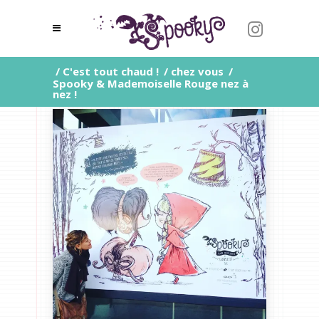
/
C'est tout chaud !
/
chez vous
/
Spooky & Mademoiselle Rouge nez à
nez !