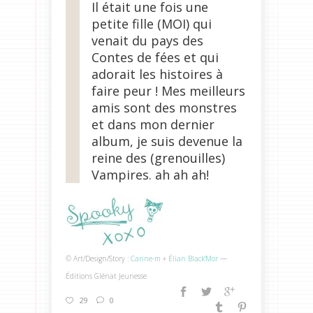
Il était une fois une
petite fille (MOI) qui
venait du pays des
Contes de fées et qui
adorait les histoires à
faire peur ! Mes meilleurs
amis sont des monstres
et dans mon dernier
album, je suis devenue la
reine des (grenouilles)
Vampires. ah ah ah!
© Art/Design/Story :
Carine-m
+
Élian Black’Mor
—
Éditions Glénat Jeunesse
29
0